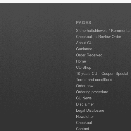
PAGES
Sicherheitshinweis / Kommentar
Checkout → Review Order
About CU
Guidance
Order Received
Home
CU-Shop
10 years CU – Coupon Special
Terms and conditions
Order now
Ordering procedure
CU News
Disclaimer
Legal Disclosure
Newsletter
Checkout
Contact