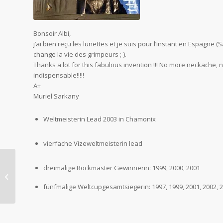
Bonsoir Albi,
j’ai bien reçu les lunettes et je suis pour l’instant en Espagne (S
change la vie des grimpeurs ;-).
Thanks a lot for this fabulous invention !!! No more neckache, 
indispensable!!!!!
A+
Muriel Sarkany
Weltmeisterin Lead 2003 in Chamonix
vierfache Vizeweltmeisterin lead
Yolanda Swierstra
dreimalige Rockmaster Gewinnerin: 1999, 2000, 2001
Former coach of dutch
climbing team
fünfmalige Weltcupgesamtsiegerin: 1997, 1999, 2001, 2002, 