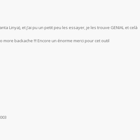
anta Linya), et j’ai pu un petit peu les essayer, je les trouve GENIAL et celà
no more backache !!! Encore un énorme merci pour cet outil
2003